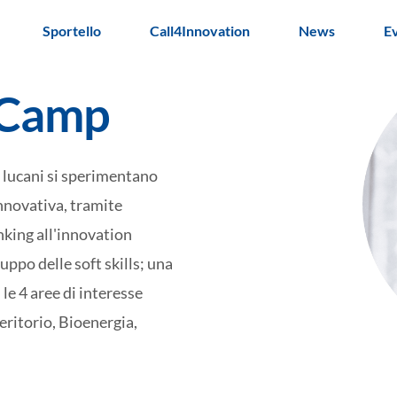
Sportello
Call4Innovation
News
E
 Camp
ti lucani si sperimentano
innovativa, tramite
nking all'innovation
uppo delle soft skills; una
 le 4 aree di interesse
eritorio, Bioenergia,